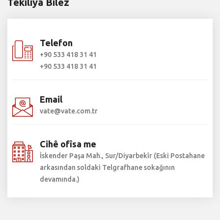
Têkilîya Bilez
Telefon
+90 533 418 31 41
+90 533 418 31 41
Email
vate@vate.com.tr
Cihê ofîsa me
İskender Paşa Mah., Sur/Diyarbekîr (Eski Postahane
arkasından soldaki Telgrafhane sokağının
devamında.)