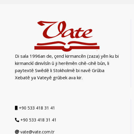
Di sala 1996an de, çend kirmancên (zaza) yên ku bi
kirmanckî dinivîsîn û ji herêmên cihê-cihê bûn, li
paytextê Swêdê li Stokholmê bi navê Grûba
Xebatê ya Vateyê grûbek ava kir.
+90 533 418 31 41
+90 533 418 31 41
vate@vate.com.tr