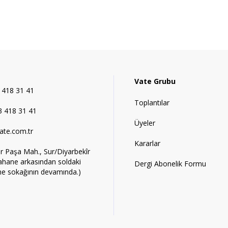
Vate Grubu
 418 31 41
Toplantılar
 418 31 41
Üyeler
ate.com.tr
Kararlar
r Paşa Mah., Sur/Diyarbekîr
ahane arkasından soldaki
Dergi Abonelik Formu
ne sokağının devamında.)