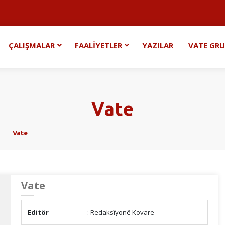
ÇALIŞMALAR
FAALİYETLER
YAZILAR
VATE GR
Vate
Vate
Vate
Editör
: Redaksîyonê Kovare