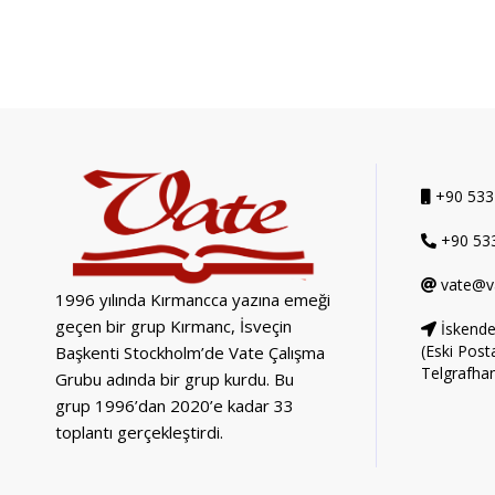
+90 533
+90 533
vate@v
1996 yılında Kırmancca yazına emeği
geçen bir grup Kırmanc, İsveçin
İskende
(Eski Post
Başkenti Stockholm’de Vate Çalışma
Telgrafha
Grubu adında bir grup kurdu. Bu
grup 1996’dan 2020’e kadar 33
toplantı gerçekleştirdi.